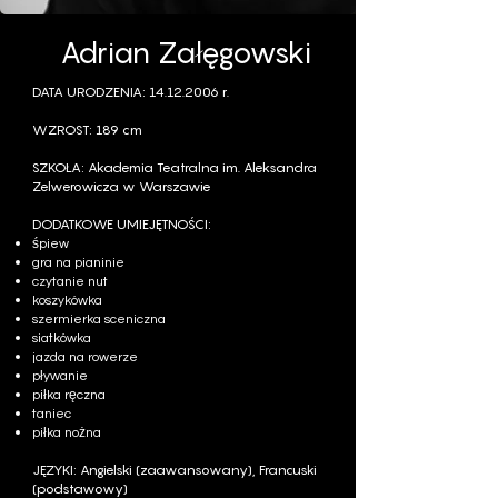
Adrian Załęgowski
DATA URODZENIA:
14.12.2006
r.
WZROST: 189 cm
SZKOŁA:
Akademia Teatralna im. Aleksandra
Zelwerowicza w Warszawie
DODATKOWE UMIEJĘTNOŚCI:
śpiew
gra na pianinie
czytanie nut
koszykówka
szermierka sceniczna
siatkówka
jazda na rowerze
pływanie
piłka ręczna
taniec
piłka nożna
JĘZYKI: Angielski (zaawansowany), Francuski
(podstawowy)