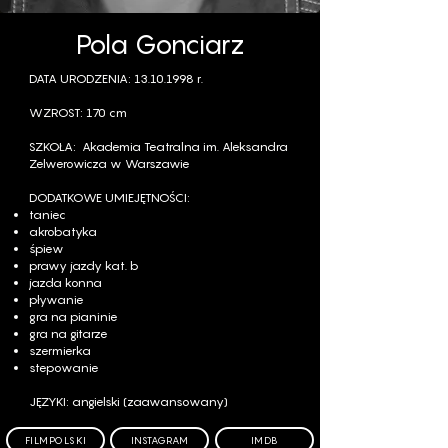
Pola Gonciarz
DATA URODZENIA:
13.10.1998
r.
WZROST: 170 cm
SZKOŁA:
Akademia Teatralna im. Aleksandra
Zelwerowicza w Warszawie
DODATKOWE UMIEJĘTNOŚCI:
taniec​
akrobatyka​
śpiew
prawy jazdy kat. b
jazda konna
pływanie
gra na pianinie
gra na gitarze
szermierka
stepowanie
JĘZYKI: angielski (zaawansowany)
FILMPOLSKI
INSTAGRAM
IMDB