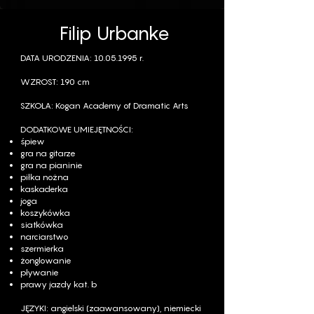
Filip Urbanke
DATA URODZENIA:
10.05.1995
r.
WZROST: 190 cm
SZKOŁA:
Kogan Academy of Dramatic Arts
DODATKOWE UMIEJĘTNOŚCI:
śpiew
gra na gitarze
gra na pianinie ​
piłka nożna
kaskaderka
joga
koszykówka
siatkówka
narciarstwo
szermierka
żonglowanie
pływanie
prawy jazdy kat. b
JĘZYKI: angielski (zaawansowany), niemiecki